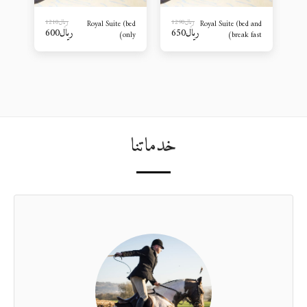
41
﷼
1290
﷼
1210
Royal Suite (bed
Royal Suite (bed and
31
﷼
650
﷼
600
ast)
only)
break fast)
خدماتنا