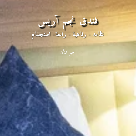
فندق نجم آريس
فخامه - رفاهية - راحة- استجمام
احجز الأن