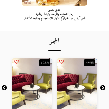
فندق متميز
رمزا للفخامه والراحه وايضا الرفاهيه
نجم آريس هو اختياركم الاول للاستجمام ومتابعه الأعمال
الحجـز
-50.41%
-49.61%